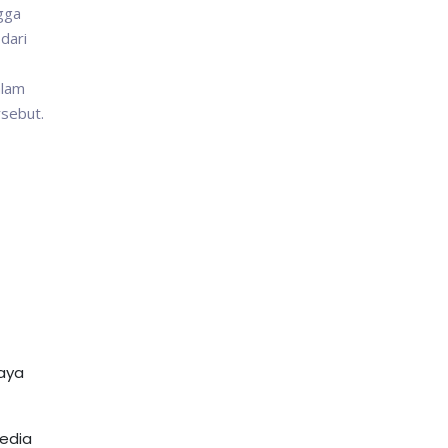
gga
dari
alam
rsebut.
daya
media