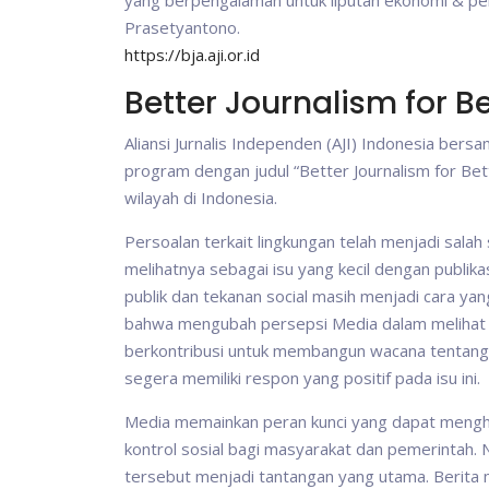
yang berpengalaman untuk liputan ekonomi & p
Prasetyantono.
https://bja.aji.or.id
Better Journalism for B
Aliansi Jurnalis Independen (AJI) Indonesia be
program dengan judul “Better Journalism for Be
wilayah di Indonesia.
Persoalan terkait lingkungan telah menjadi sala
melihatnya sebagai isu yang kecil dengan publika
publik dan tekanan social masih menjadi cara ya
bahwa mengubah persepsi Media dalam melihat is
berkontribusi untuk membangun wacana tentang
segera memiliki respon yang positif pada isu ini.
Media memainkan peran kunci yang dapat mengh
kontrol sosial bagi masyarakat dan pemerintah.
tersebut menjadi tantangan yang utama. Berita 