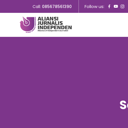
Follow us:
Call:
085678561390
S