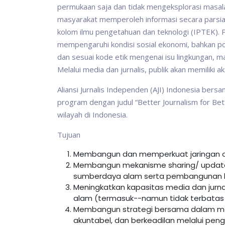
permukaan saja dan tidak mengeksplorasi masalah
masyarakat memperoleh informasi secara parsial. 
kolom ilmu pengetahuan dan teknologi (IPTEK). Pada
mempengaruhi kondisi sosial ekonomi, bahkan pol
dan sesuai kode etik mengenai isu lingkungan, ma
Melalui media dan jurnalis, publik akan memiliki a
Aliansi Jurnalis Independen (AJI) Indonesia be
program dengan judul “Better Journalism for Be
wilayah di Indonesia.
Tujuan
Membangun dan memperkuat jaringan orga
Membangun mekanisme sharing/ update i
sumberdaya alam serta pembangunan be
Meningkatkan kapasitas media dan jurnal
alam (termasuk--namun tidak terbatas p
Membangun strategi bersama dalam me
akuntabel, dan berkeadilan melalui pe