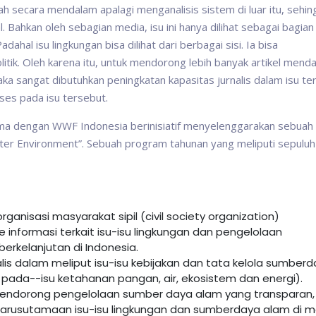
 secara mendalam apalagi menganalisis sistem di luar itu, sehin
Bahkan oleh sebagian media, isu ini hanya dilihat sebagai bagian 
hal isu lingkungan bisa dilihat dari berbagai sisi. Ia bisa
itik. Oleh karena itu, untuk mendorong lebih banyak artikel mend
ka sangat dibutuhkan peningkatan kapasitas jurnalis dalam isu te
kses pada isu tersebut.
rsama dengan WWF Indonesia berinisiatif menyelenggarakan sebuah
tter Environment”. Sebuah program tahunan yang meliputi sepuluh
nisasi masyarakat sipil (civil society organization)
nformasi terkait isu-isu lingkungan dan pengelolaan
rkelanjutan di Indonesia.
is dalam meliput isu-isu kebijakan dan tata kelola sumber
ada--isu ketahanan pangan, air, ekosistem dan energi).
ndorong pengelolaan sumber daya alam yang transparan,
ngarusutamaan isu-isu lingkungan dan sumberdaya alam di 