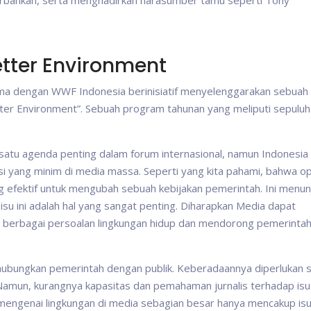
erbankan, serta menghadirkan narasumber tamu seperti Tony
etter Environment
rsama dengan WWF Indonesia berinisiatif menyelenggarakan sebuah
tter Environment”. Sebuah program tahunan yang meliputi sepuluh
h satu agenda penting dalam forum internasional, namun Indonesia
si yang minim di media massa. Seperti yang kita pahami, bahwa op
ng efektif untuk mengubah sebuah kebijakan pemerintah. Ini menun
u ini adalah hal yang sangat penting. Diharapkan Media dapat
 berbagai persoalan lingkungan hidup dan mendorong pemerintah
ubungkan pemerintah dengan publik. Keberadaannya diperlukan 
 Namun, kurangnya kapasitas dan pemahaman jurnalis terhadap isu
mengenai lingkungan di media sebagian besar hanya mencakup is