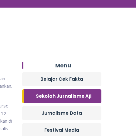
Menu
dan
Belajar Cek Fakta
ankan.
Sekolah Jurnalisme Aji
ourse
Jurnalisme Data
m 12
kan di
alis
Festival Media